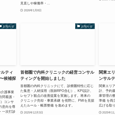
見直しや稼働率・...
2026年1月8日
お知らせ
お知らせ
サルティ
首都圏で内科クリニックの経営コンサル
関東エ
〜候補探
ティングを開始しました
ンサル
首都圏の内科クリニックにて、診療圏特性に応じ
関東エリ
た集患・人材採用（医師RPO含む）、KPI設計、
計、予約
西圏の介護事業
レセプト観点の改善提案を実施します。将来の
庫管理の
訪問看護・
クリニック売却・事業承継 を視野に、PMIを見据
準備 を両
継）コンサ
えたルール・帳票整備 を進めます。
広げる取
の意向を尊
・一次打診
2025年12月3日
2025年1