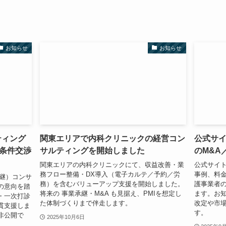
お知らせ
お知らせ
ティング
関東エリアで内科クリニックの経営コン
公式サ
条件交渉
サルティングを開始しました
のM&A
関東エリアの内科クリニックにて、収益改善・業
公式サイ
務フロー整備・DX導入（電子カルテ／予約／労
事例、料
承継）コンサ
務）を含むバリューアップ支援を開始しました。
護事業者
の意向を踏
将来の 事業承継・M&A も見据え、PMIを想定し
ます。お知
・一次打診
た体制づくりまで伴走します。
改定や市
貫支援しま
す。
非公開で
2025年10月6日