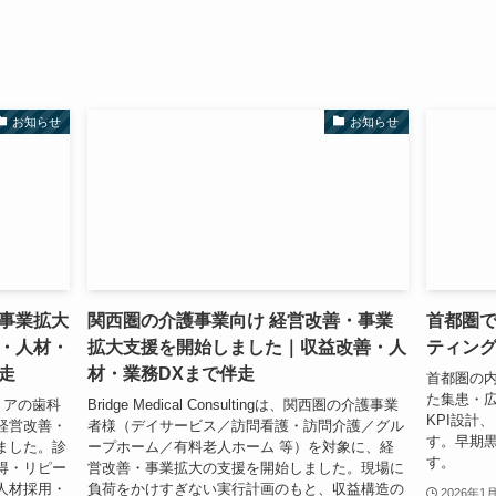
お知らせ
お知らせ
事業拡大
関西圏の介護事業向け 経営改善・事業
首都圏
・人材・
拡大支援を開始しました｜収益改善・人
ティン
走
材・業務DXまで伴走
首都圏の
た集患・
海エリアの歯科
Bridge Medical Consultingは、関西圏の介護事業
KPI設計
経営改善・
者様（デイサービス／訪問看護・訪問介護／グル
す。早期
ました。診
ープホーム／有料老人ホーム 等）を対象に、経
す。
得・リピー
営改善・事業拡大の支援を開始しました。現場に
人材採用・
負荷をかけすぎない実行計画のもと、収益構造の
2026年1