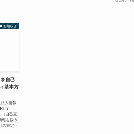
2025年9
お知らせ
星」を自己
ィ基本方
立行政法人情報
ITY
た（自己宣
微情報を扱う
針の策定・