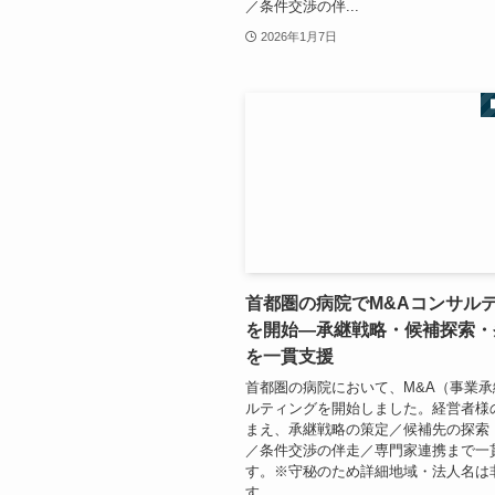
／条件交渉の伴...
2026年1月7日
首都圏の病院でM&Aコンサル
を開始—承継戦略・候補探索・
を一貫支援
首都圏の病院において、M&A（事業
ルティングを開始しました。経営者様
まえ、承継戦略の策定／候補先の探索
／条件交渉の伴走／専門家連携まで一
す。※守秘のため詳細地域・法人名は
す。